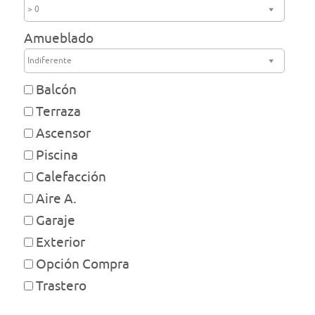
> 0
Amueblado
Indiferente
Balcón
Terraza
Ascensor
Piscina
Calefacción
Aire A.
Garaje
Exterior
Opción Compra
Trastero