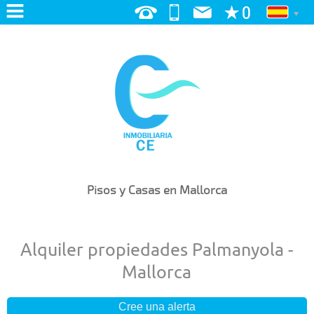
INICIO
NOSOTROS
SERVICIOS
BUSCAMOS POR TI
PUBLICA TU VIVIENDA
Pisos y Casas en Mallorca
EN VENTA
Alquiler propiedades Palmanyola -
EN ALQUILER
Mallorca
BLOG