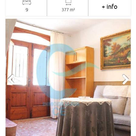
+ info
9
377 m²