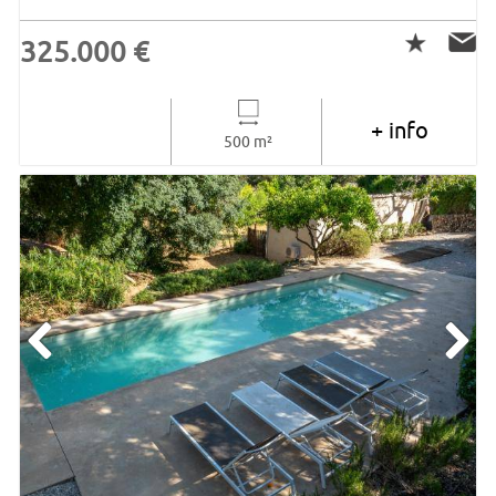
325.000 €
+ info
500 m²