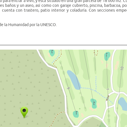
o para entrar a vivir, y está situado en una gran parcela de 18 000 m2. 
tres baños y un aseo, así como con garaje cubierto, piscina, barbacoa, 
 cuenta con trastero, patio interior y coladuría. Con secciones empe
 de la Humanidad por la UNESCO.