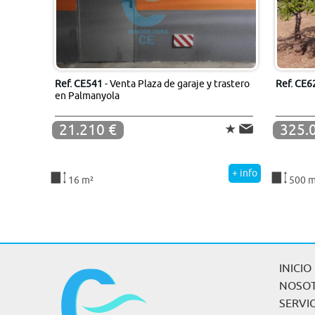
Ref. CE541
- Venta Plaza de garaje y trastero
Ref. CE6
en Palmanyola
21.210 €
325.
+ info
16 m²
500 m
INICIO
NOSO
SERVI