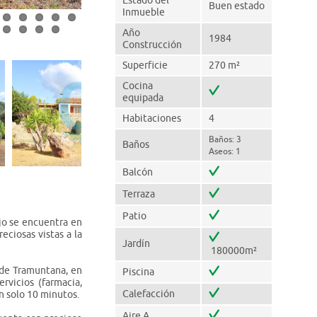
Estado del
Buen estado
Inmueble
Año
1984
Construcción
Superficie
270 m²
Cocina
equipada
Habitaciones
4
Baños: 3
Baños
Aseos: 1
Balcón
Terraza
Patio
ujo se encuentra en
eciosas vistas a la
Jardín
180000m²
a de Tramuntana, en
Piscina
rvicios (farmacia,
Calefacción
n solo 10 minutos.
Aire A.