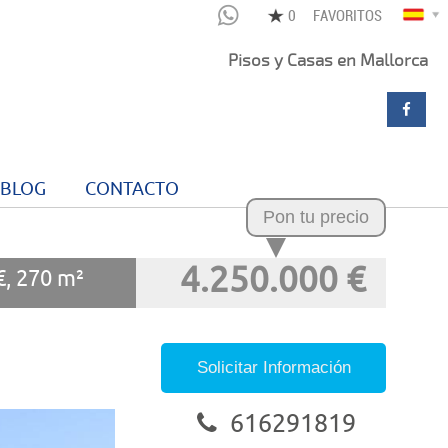
FAVORITOS
Pisos y Casas en Mallorca
BLOG
CONTACTO
Pon tu precio
4.250.000 €
€, 270 m²
Solicitar Información
616291819