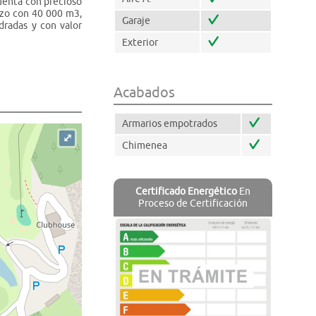
Cuenta con precioso
pozo con 40 000 m3,
Garaje
dradas y con valor
Exterior
Acabados
Armarios empotrados
⤢
Chimenea
Certificado Energético
En
Proceso de Certificación