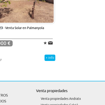
23
- Venta Solar en Palmanyola
000 €
+ info
²
Venta propiedades
TROS
Venta propiedades Andratx
CIOS